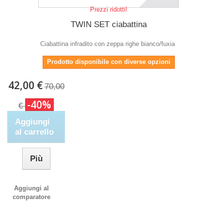
Prezzi ridotti!
TWIN SET ciabattina
Ciabattina infradito con zeppa righe bianco/fuxia
Prodotto disponibile con diverse opzioni
42,00 €
70,00
-40%
€
Aggiungi
al carrello
Più
Aggiungi al
comparatore